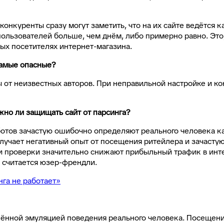
нкуренты сразу могут заметить, что на их сайте ведётся к
пользователей больше, чем днём, либо примерно равно. Это
ных посетителях интернет-магазина.
самые опасные?
т неизвестных авторов. При неправильной настройке и кон
жно ли защищать сайт от парсинга?
отов зачастую ошибочно определяют реального человека как
олучает негативный опыт от посещения ритейлера и зачастую 
 и проверки значительно снижают прибыльный трафик в инт
е считается юзер-френдли.
нга не работает»
ённой эмуляцией поведения реального человека. Посещени