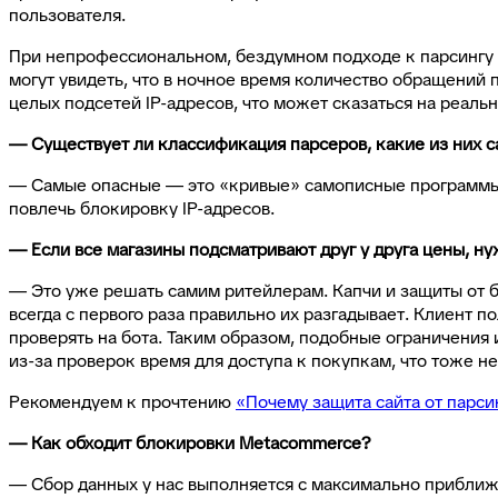
пользователя.
При непрофессиональном, бездумном подходе к парсингу ко
могут увидеть, что в ночное время количество обращений 
целых подсетей IP-адресов, что может сказаться на реаль
— Существует ли классификация парсеров, какие из них 
— Самые опасные — это «кривые» самописные программы о
повлечь блокировку IP-адресов.
— Если все магазины подсматривают друг у друга цены, ну
— Это уже решать самим ритейлерам. Капчи и защиты от б
всегда с первого раза правильно их разгадывает. Клиент п
проверять на бота. Таким образом, подобные ограничения
из-за проверок время для доступа к покупкам, что тоже н
Рекомендуем к прочтению
«Почему защита сайта от парси
— Как обходит блокировки Metacommercе?
— Сбор данных у нас выполняется с максимально приближ