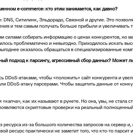
менном e-commerce: кто этим занимается, как давно?
 DNS, Ситилинк, Эльдорадо, Связной и другие. Это позвол
ения и тем самым получать больше прибыли и увеличивать 
ми силами собирать информацию о ценах конкурентов, но м
вилось проблематично и невыгодно. Приходилось искать вы
о выгоднее оказалось обращаться в специализированные ком
й подход к парсингу, агрессивный сбор данных? Может ли 
 DDoS-атаками, чтобы «положить» сайт конкурента и увели
ли DDoS-атаку парсерами. Чтобы защитить данные от конку
капча», как их называют в рунете. Но она, увы, не стала с
появляются скриптовые проверки на реальный полноценный 
 ресурса из-за большого количества запросов на сервер и,
 ресурс практически не заметит того, что кто-то парсит их