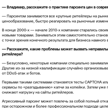
— Владимир, расскажите о практике парсинга цен в совре
— Парсингом занимаются все крупные ритейлеры на рынке:
ценообразование, быстро реагировать на рыночные измен
В конце 2000-х — начале 2010-х компании старались свои
новыми товарами. Заниматься этим самостоятельно стано
с точки зрения конечного результата для бизнеса намног
— Расскажите, какие проблемы может вызвать неправильны
ритейлера?
— Безусловно, некоторые компании специально занимались
Другие из-за низкой квалификации случайно организовыва
от DDoS-атак и ботов.
Первыми такими системами становятся тесты CAPTCHA или «
сервисы по «разгадыванию» капчи за копейки. Затем уже 
снижают нагрузку на сайты ритейлеров.
Агрессивный парсинг может повлечь за собой полный отказ
при осторожном и более профессиональном подходе целевой